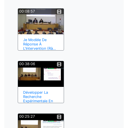
00:08:57
Je Modèle De
Réponse À
L'Intervention (Rà…
00:38:06
Développer La
Recherche
Expérimentale En
É…
00:25:27