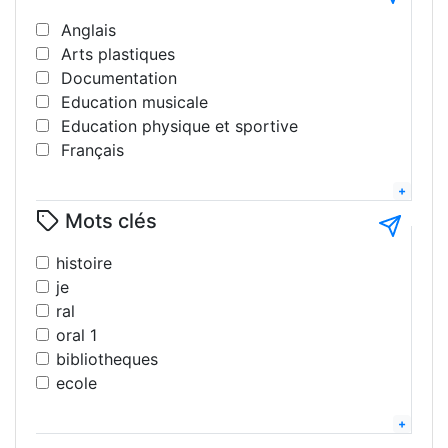
Anglais
Arts plastiques
Documentation
Education musicale
Education physique et sportive
Français
Géographie
Histoire
Mots clés
Interdisciplinaire
Langues
histoire
Lettres modernes
je
Littérature
ral
Mathématiques
oral 1
Philosophie
bibliotheques
Science de la vie et de la terre
ecole
Sciences pshysiques - chimie
eps
Sciences sociales
2025
Technologie