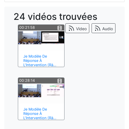
formation
mathematiques
24 vidéos trouvées
education
laicite
00:21:58
Video
Audio
2024
capefe
des
education aux medias
Je Modèle De
medias
Réponse À
plurilinguisme
L'Intervention (Rà…
innovation
interdisciplinarite
00:28:14
Je Modèle De
Réponse À
L'Intervention (Rà…