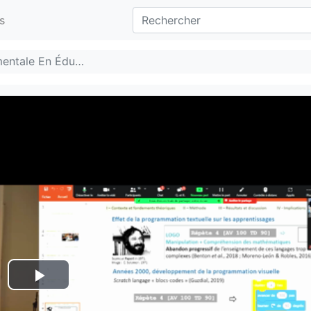
s
mentale En Édu…
Lire