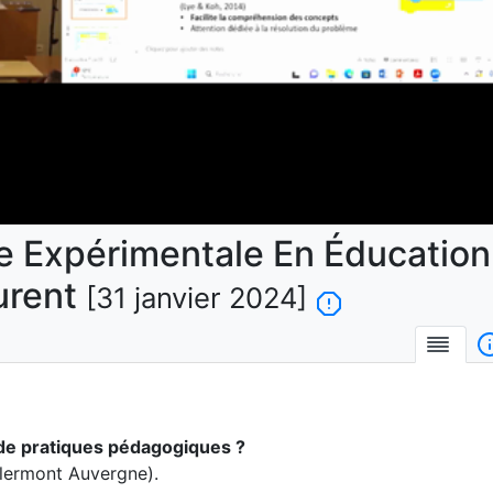
la
vidéo
 Expérimentale En Éducation
urent
[31 janvier 2024]
Desc
é de pratiques pédagogiques ?
lermont Auvergne).