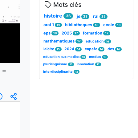
Mots clés
histoire
36
je
ral
23
23
oral 1
bibliotheques
ecole
19
18
18
eps
2025
formation
18
17
17
mathematiques
education
17
16
laicite
2024
capefe
des
15
14
14
14
education aux medias
medias
13
13
plurilinguisme
innovation
13
12
 -
interdisciplinarite
12
ription
Informations
Intégrer/Partager