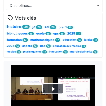
Mots clés
histoire
36
je
ral
oral 1
23
23
19
bibliotheques
ecole
eps
2025
18
18
18
17
formation
mathematiques
education
laicite
17
17
16
15
2024
capefe
des
education aux medias
14
14
14
13
medias
plurilinguisme
innovation
interdisciplinarite
13
13
12
12
Lire
la