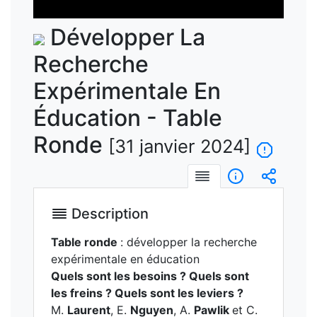
vidéo
Développer La
Recherche
Expérimentale En
Éducation - Table
Ronde
[31 janvier 2024]
Description
Informations
Intégre
Description
Table ronde
: développer la recherche
expérimentale en éducation
Quels sont les besoins ? Quels sont
les freins ? Quels sont les leviers ?
M.
Laurent
, E.
Nguyen
, A.
Pawlik
et C.