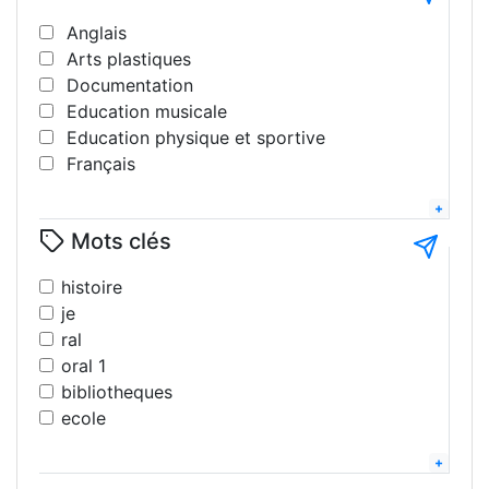
Anglais
Arts plastiques
Documentation
Education musicale
Education physique et sportive
Français
Géographie
Histoire
Mots clés
Interdisciplinaire
Langues
histoire
Lettres modernes
je
Littérature
ral
Mathématiques
oral 1
Philosophie
bibliotheques
Science de la vie et de la terre
ecole
Sciences pshysiques - chimie
eps
Sciences sociales
2025
Technologie