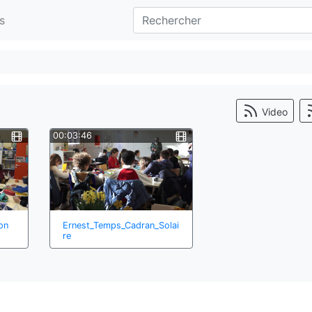
s
Video
00:03:46
on
Ernest_Temps_Cadran_Solai
re