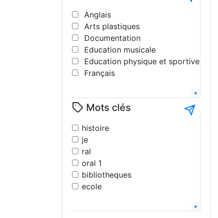
Anglais
Arts plastiques
Documentation
Education musicale
Education physique et sportive
Français
Géographie
Histoire
Mots clés
Interdisciplinaire
Langues
histoire
Lettres modernes
je
Littérature
ral
Mathématiques
oral 1
Philosophie
bibliotheques
Science de la vie et de la terre
ecole
Sciences pshysiques - chimie
eps
Sciences sociales
2025
Technologie