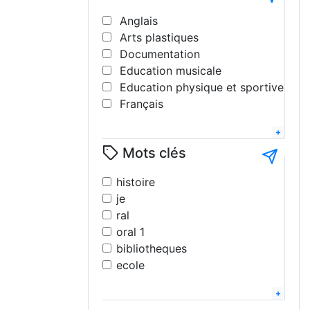
Anglais
Arts plastiques
Documentation
Education musicale
Education physique et sportive
Français
Géographie
Histoire
Mots clés
Interdisciplinaire
Langues
histoire
Lettres modernes
je
Littérature
ral
Mathématiques
oral 1
Philosophie
bibliotheques
Science de la vie et de la terre
ecole
Sciences pshysiques - chimie
eps
Sciences sociales
2025
Technologie