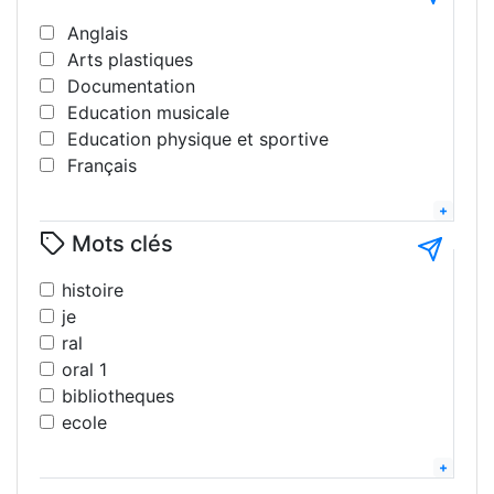
Anglais
Arts plastiques
Documentation
Education musicale
Education physique et sportive
Français
Géographie
Histoire
Mots clés
Interdisciplinaire
Langues
histoire
Lettres modernes
je
Littérature
ral
Mathématiques
oral 1
Philosophie
bibliotheques
Science de la vie et de la terre
ecole
Sciences pshysiques - chimie
eps
Sciences sociales
2025
Technologie