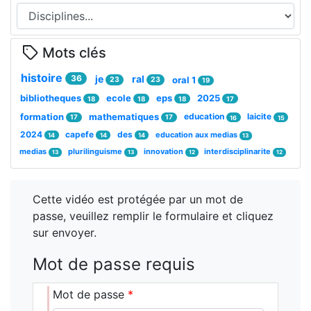
Mots clés
histoire
36
je
ral
oral 1
23
23
19
bibliotheques
ecole
eps
2025
18
18
18
17
formation
mathematiques
education
laicite
17
17
16
15
2024
capefe
des
education aux medias
14
14
14
13
medias
plurilinguisme
innovation
interdisciplinarite
13
13
12
12
Cette vidéo est protégée par un mot de
passe, veuillez remplir le formulaire et cliquez
sur envoyer.
Mot de passe requis
Mot de passe
*