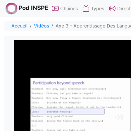
Pod INSPE
Chaînes
Types
Direct
Accueil
Vidéos
Axe 3 - Apprentissage Des Langue