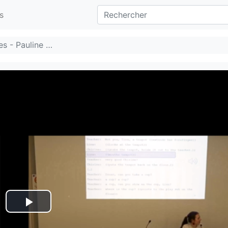
s
s - Pauline …
Lire