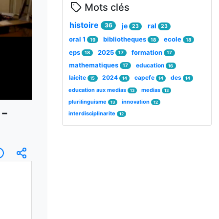
Mots clés
histoire
36
je
ral
23
23
oral 1
bibliotheques
ecole
19
18
18
eps
2025
formation
18
17
17
mathematiques
education
17
16
laicite
2024
capefe
des
15
14
14
14
education aux medias
medias
13
13
plurilinguisme
innovation
13
12
l-
interdisciplinarite
12
ription
Informations
Intégrer/Partager