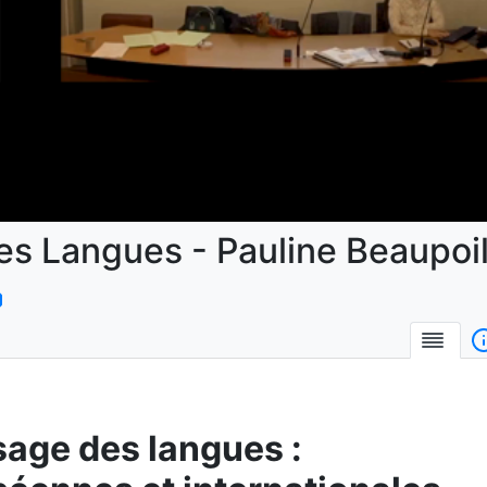
la
vidéo
s Langues - Pauline Beaupoi
Desc
age des langues :