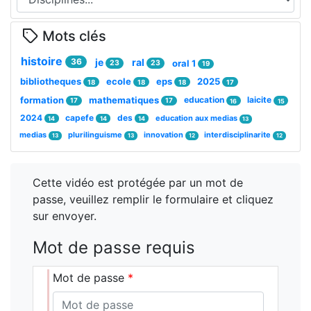
Mots clés
histoire
36
je
ral
oral 1
23
23
19
bibliotheques
ecole
eps
2025
18
18
18
17
formation
mathematiques
education
laicite
17
17
16
15
2024
capefe
des
education aux medias
14
14
14
13
medias
plurilinguisme
innovation
interdisciplinarite
13
13
12
12
Cette vidéo est protégée par un mot de
passe, veuillez remplir le formulaire et cliquez
sur envoyer.
Mot de passe requis
Mot de passe
*