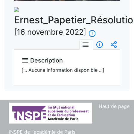
vidéo
Ernest_Papetier_Résoluti
[16 novembre 2022]
Description
Informations
Intégre
Description
[... Aucune information disponible ...]
Haut de page
INSPE de l'académie de Paris