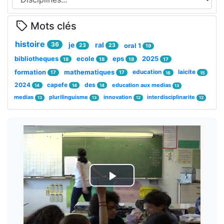
Mots clés
histoire
36
je
ral
oral 1
23
23
19
bibliotheques
ecole
eps
2025
18
18
18
17
formation
mathematiques
education
laicite
17
17
16
15
2024
capefe
des
education aux medias
14
14
14
13
medias
plurilinguisme
innovation
interdisciplinarite
13
13
12
12
Lire
la