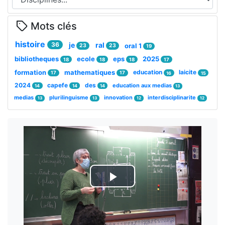
Mots clés
histoire
36
je
ral
oral 1
23
23
19
bibliotheques
ecole
eps
2025
18
18
18
17
formation
mathematiques
education
laicite
17
17
16
15
2024
capefe
des
education aux medias
14
14
14
13
medias
plurilinguisme
innovation
interdisciplinarite
13
13
12
12
Lire
la