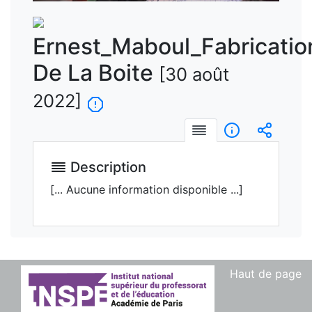
vidéo
Ernest_Maboul_Fabricatio
De La Boite
[30 août
2022]
Description
Informations
Intégre
Description
[... Aucune information disponible ...]
Haut de page