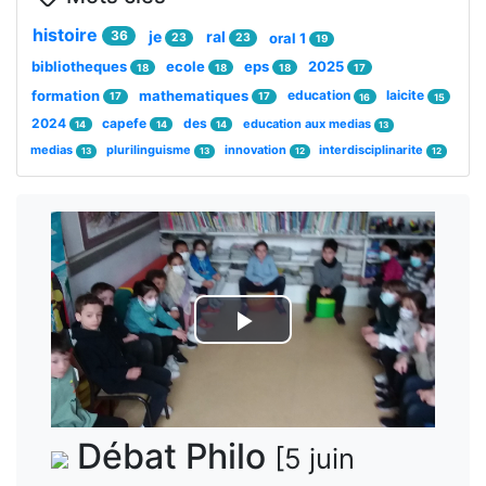
histoire
36
je
ral
oral 1
23
23
19
bibliotheques
ecole
eps
2025
18
18
18
17
formation
mathematiques
education
laicite
17
17
16
15
2024
capefe
des
education aux medias
14
14
14
13
medias
plurilinguisme
innovation
interdisciplinarite
13
13
12
12
Lire
la
vidéo
Débat Philo
[5 juin