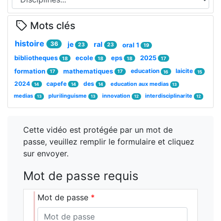
Mots clés
histoire
36
je
ral
oral 1
23
23
19
bibliotheques
ecole
eps
2025
18
18
18
17
formation
mathematiques
education
laicite
17
17
16
15
2024
capefe
des
education aux medias
14
14
14
13
medias
plurilinguisme
innovation
interdisciplinarite
13
13
12
12
Cette vidéo est protégée par un mot de
passe, veuillez remplir le formulaire et cliquez
sur envoyer.
Mot de passe requis
Mot de passe
*