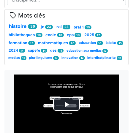
Mots clés
histoire
36
je
ral
oral 1
23
23
19
bibliotheques
ecole
eps
2025
18
18
18
17
formation
mathematiques
education
laicite
17
17
16
15
2024
capefe
des
education aux medias
14
14
14
13
medias
plurilinguisme
innovation
interdisciplinarite
13
13
12
12
Lire
la