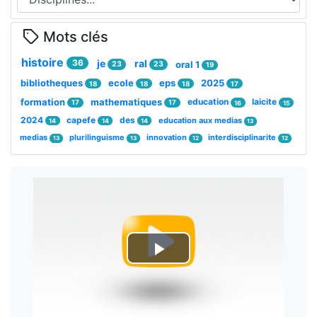
Mots clés
histoire
36
je
ral
oral 1
23
23
19
bibliotheques
ecole
eps
2025
18
18
18
17
formation
mathematiques
education
laicite
17
17
16
15
2024
capefe
des
education aux medias
14
14
14
13
medias
plurilinguisme
innovation
interdisciplinarite
13
13
12
12
Lire
la