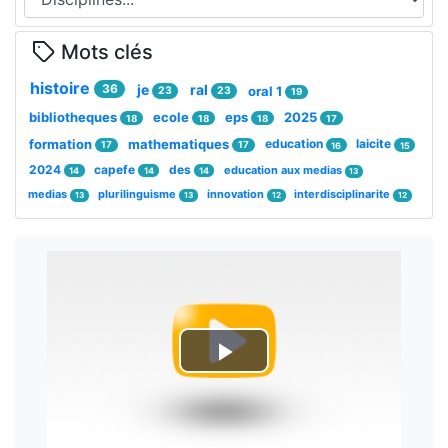
Mots clés
histoire
36
je
ral
oral 1
23
23
19
bibliotheques
ecole
eps
2025
18
18
18
17
formation
mathematiques
education
laicite
17
17
16
15
2024
capefe
des
education aux medias
14
14
14
13
medias
plurilinguisme
innovation
interdisciplinarite
13
13
12
12
Lire
la