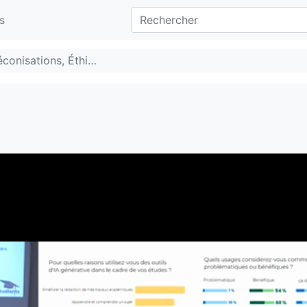
s
éconisations, Éthi…