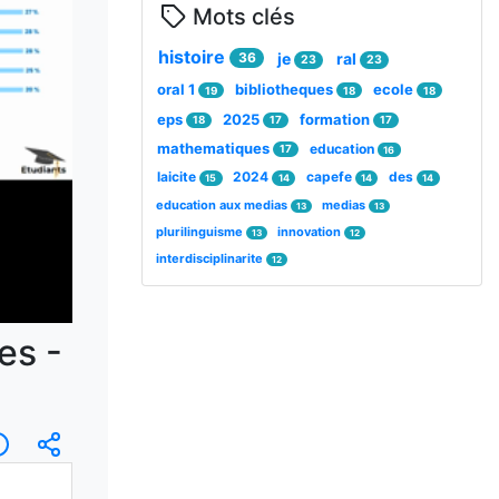
Mots clés
histoire
36
je
ral
23
23
oral 1
bibliotheques
ecole
19
18
18
eps
2025
formation
18
17
17
mathematiques
education
17
16
laicite
2024
capefe
des
15
14
14
14
education aux medias
medias
13
13
plurilinguisme
innovation
13
12
interdisciplinarite
12
es -
ription
Informations
Intégrer/Partager