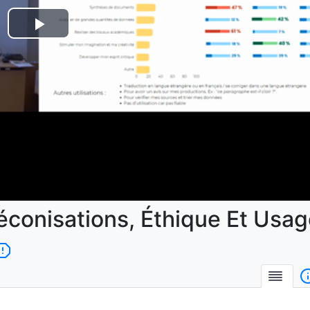
Lire
la
vidéo
réconisations, Éthique Et Usag
Desc