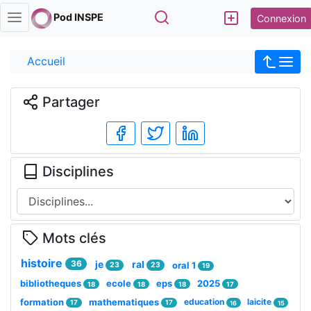
Rechercher
Pod INSPE
Connexion
Accueil
Partager
Disciplines
Mots clés
histoire
36
je
ral
oral 1
23
23
19
bibliotheques
ecole
eps
2025
18
18
18
17
formation
mathematiques
education
laicite
17
17
16
15