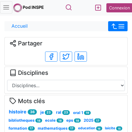
Rechercher
Pod INSPE
Connexion
Accueil
Partager
Disciplines
Mots clés
histoire
36
je
ral
oral 1
23
23
19
bibliotheques
ecole
eps
2025
18
18
18
17
formation
mathematiques
education
laicite
17
17
16
15