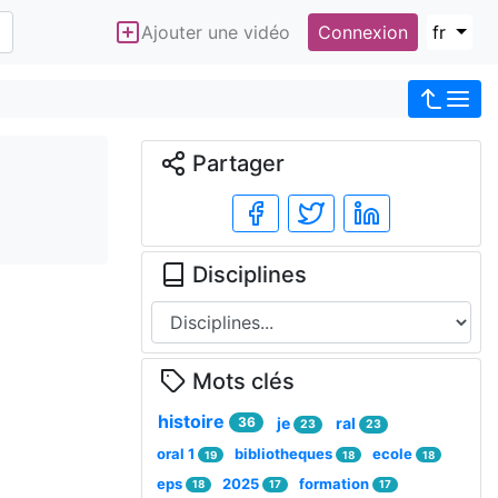
Ajouter une vidéo
Connexion
fr
Partager
Disciplines
Mots clés
histoire
36
je
ral
23
23
oral 1
bibliotheques
ecole
19
18
18
eps
2025
formation
18
17
17