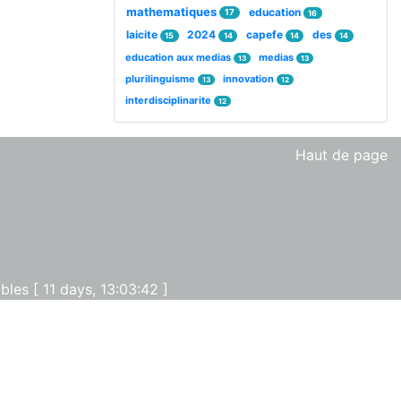
mathematiques
education
17
16
laicite
2024
capefe
des
15
14
14
14
education aux medias
medias
13
13
plurilinguisme
innovation
13
12
interdisciplinarite
12
Haut de page
les [ 11 days, 13:03:42 ]