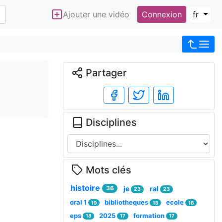
Ajouter une vidéo
Connexion
fr
Partager
Disciplines
Mots clés
histoire
36
je
ral
23
23
oral 1
bibliotheques
ecole
19
18
18
eps
2025
formation
18
17
17