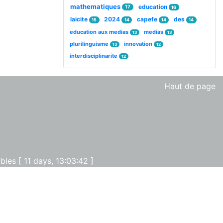
mathematiques
education
17
16
laicite
2024
capefe
des
15
14
14
14
education aux medias
medias
13
13
plurilinguisme
innovation
13
12
interdisciplinarite
12
Haut de page
les [ 11 days, 13:03:42 ]