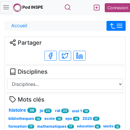
Rechercher
Pod INSPE
Connexion
Accueil
Partager
Disciplines
Mots clés
histoire
36
je
ral
oral 1
23
23
19
bibliotheques
ecole
eps
2025
18
18
18
17
formation
mathematiques
education
laicite
17
17
16
15