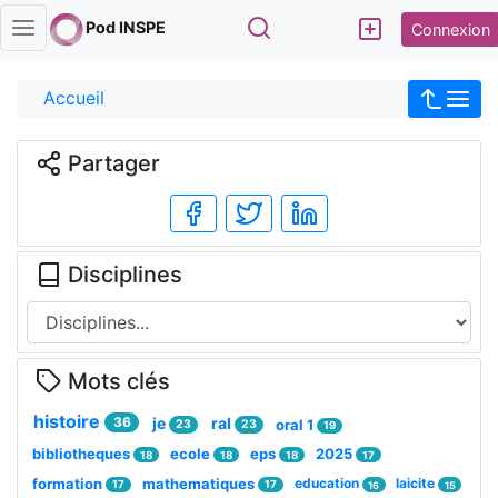
Rechercher
Pod INSPE
Connexion
Accueil
Partager
Disciplines
Mots clés
histoire
36
je
ral
oral 1
23
23
19
bibliotheques
ecole
eps
2025
18
18
18
17
formation
mathematiques
education
laicite
17
17
16
15