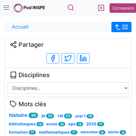
Rechercher
Pod INSPE
Connexion
Accueil
Partager
Disciplines
Mots clés
histoire
36
je
ral
oral 1
23
23
19
bibliotheques
ecole
eps
2025
18
18
18
17
formation
mathematiques
education
laicite
17
17
16
15