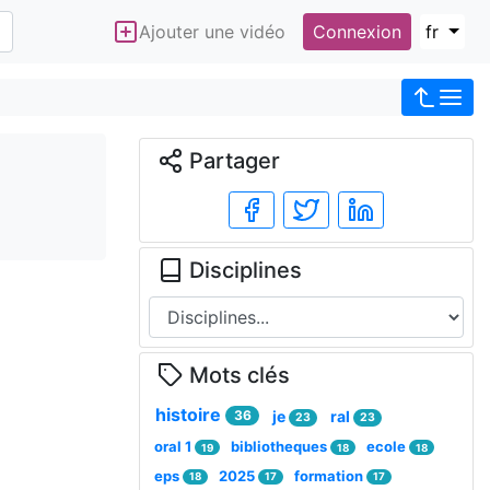
Ajouter une vidéo
Connexion
fr
Partager
Disciplines
Mots clés
histoire
36
je
ral
23
23
oral 1
bibliotheques
ecole
19
18
18
eps
2025
formation
18
17
17