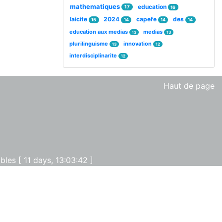
mathematiques
education
17
16
laicite
2024
capefe
des
15
14
14
14
education aux medias
medias
13
13
plurilinguisme
innovation
13
12
interdisciplinarite
12
Haut de page
les [ 11 days, 13:03:42 ]