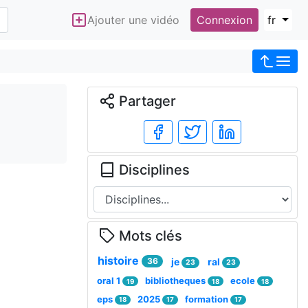
Ajouter une vidéo
Connexion
fr
Partager
Disciplines
Mots clés
histoire
36
je
ral
23
23
oral 1
bibliotheques
ecole
19
18
18
eps
2025
formation
18
17
17