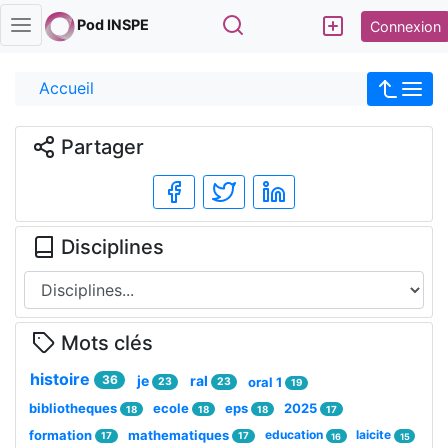
Rechercher
Pod INSPE
Connexion
Accueil
Partager
Disciplines
Mots clés
histoire
36
je
ral
oral 1
23
23
19
bibliotheques
ecole
eps
2025
18
18
18
17
formation
mathematiques
education
laicite
17
17
16
15