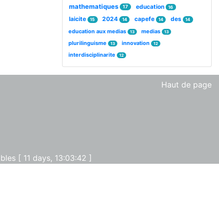
mathematiques
education
17
16
laicite
2024
capefe
des
15
14
14
14
education aux medias
medias
13
13
plurilinguisme
innovation
13
12
interdisciplinarite
12
Haut de page
les [ 11 days, 13:03:42 ]