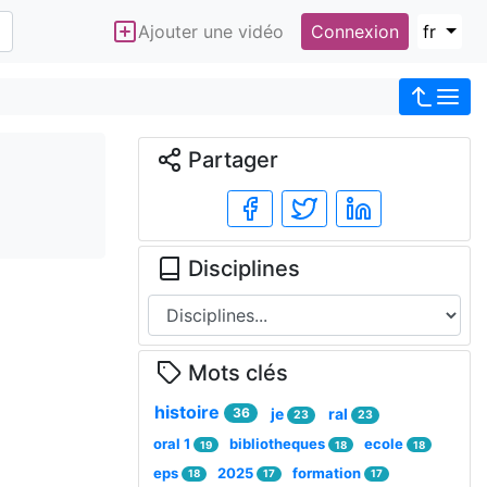
Ajouter une vidéo
Connexion
fr
Partager
Disciplines
Mots clés
histoire
36
je
ral
23
23
oral 1
bibliotheques
ecole
19
18
18
eps
2025
formation
18
17
17