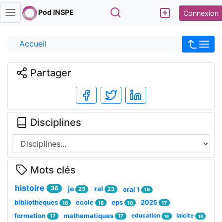
Rechercher
Pod INSPE
Connexion
Accueil
Partager
Disciplines
Mots clés
histoire
36
je
ral
oral 1
23
23
19
bibliotheques
ecole
eps
2025
18
18
18
17
formation
mathematiques
education
laicite
17
17
16
15