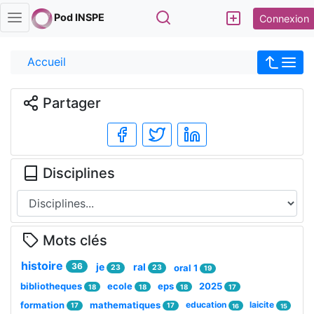
Rechercher
Pod INSPE
Connexion
Accueil
Partager
Disciplines
Mots clés
histoire
36
je
ral
oral 1
23
23
19
bibliotheques
ecole
eps
2025
18
18
18
17
formation
mathematiques
education
laicite
17
17
16
15