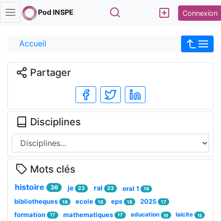
Rechercher
Pod INSPE
Connexion
Accueil
Partager
Disciplines
Mots clés
histoire
36
je
ral
oral 1
23
23
19
bibliotheques
ecole
eps
2025
18
18
18
17
formation
mathematiques
education
laicite
17
17
16
15