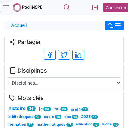
Rechercher
Pod INSPE
Connexion
Accueil
Partager
Disciplines
Mots clés
histoire
36
je
ral
oral 1
23
23
19
bibliotheques
ecole
eps
2025
18
18
18
17
formation
mathematiques
education
laicite
17
17
16
15