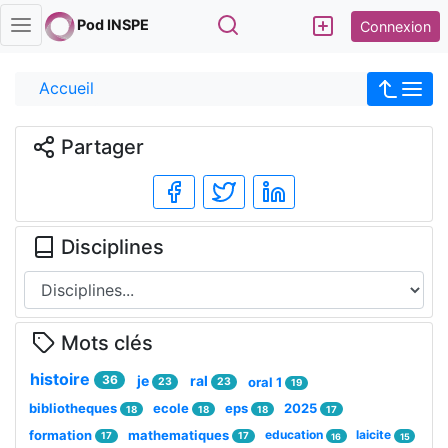
Rechercher
Pod INSPE
Connexion
Accueil
Partager
Disciplines
Mots clés
histoire
36
je
ral
oral 1
23
23
19
bibliotheques
ecole
eps
2025
18
18
18
17
formation
mathematiques
education
laicite
17
17
16
15