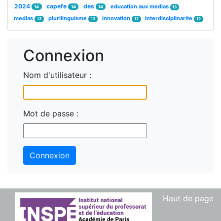
2024
capefe
des
education aux medias
14
14
14
13
medias
plurilinguisme
innovation
interdisciplinarite
13
13
12
12
Connexion
Nom d'utilisateur :
Mot de passe :
Connexion
Haut de page