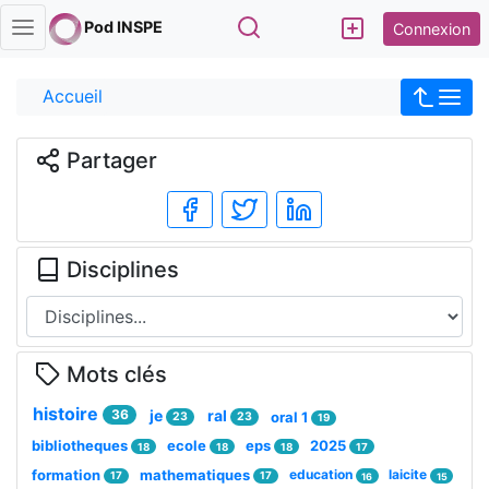
Rechercher
Pod INSPE
Connexion
Accueil
Partager
Disciplines
Mots clés
histoire
36
je
ral
oral 1
23
23
19
bibliotheques
ecole
eps
2025
18
18
18
17
formation
mathematiques
education
laicite
17
17
16
15