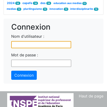
2024
capefe
des
education aux medias
14
14
14
13
medias
plurilinguisme
innovation
interdisciplinarite
13
13
12
12
Connexion
Nom d'utilisateur :
Mot de passe :
Connexion
Haut de page